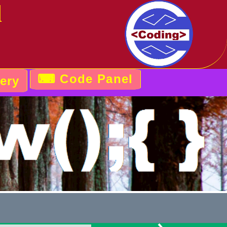
l
⌨ Code Panel
ery