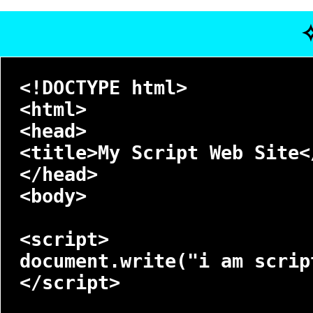
⌨
✧
Code
Panel
Time
6:23:12
PM